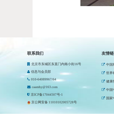
民政
新华
联系我们
友情链
人民
北京市东城区东直门内南小街16号
中国
信息与会员部
世界
010-64089967/64
健康
caamhy@163.com
中国
京ICP备17044507号-1
国家
京公网安备 11010102005728号
中国