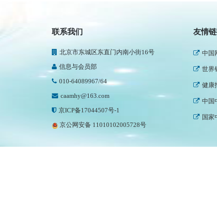
民政
新华
联系我们
友情链
人民
北京市东城区东直门内南小街16号
中国
信息与会员部
世界
010-64089967/64
健康
caamhy@163.com
中国
京ICP备17044507号-1
国家
京公网安备 11010102005728号
中国
中国
世界
中国