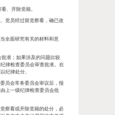
察看、开除党籍。
权。党员经过留党察看，确已改
应当全面研究有关的材料和意
会批准；如果涉及的问题比较
的纪律检查委员会审查批准。在
员以纪律处分。
查委员会常务委员会审议后，报
应由上一级纪律检查委员会批
留党察看或开除党籍的处分，必