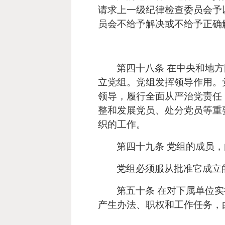
请求上一级纪律检查委员会予
员会不给予解决或不给予正确
第四十八条 在中央和地
立党组。党组发挥领导作用。
领导，履行全面从严治党责任
整和发展党员、处分党员等重
织的工作。
第四十九条 党组的成员
党组必须服从批准它成立
第五十条 在对下属单位
产生办法、职权和工作任务，