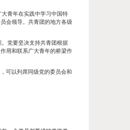
广大青年在实践中学习中国特
委员会领导。共青团的地方各级
训。党要坚决支持共青团根据
队作用和联系广大青年的桥梁作
的，可以列席同级党的委员会和