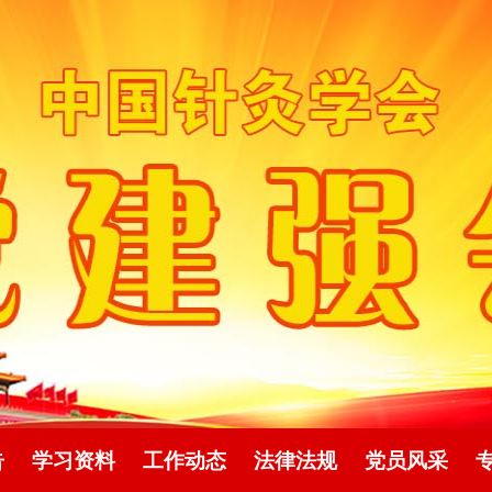
告
学习资料
工作动态
法律法规
党员风采