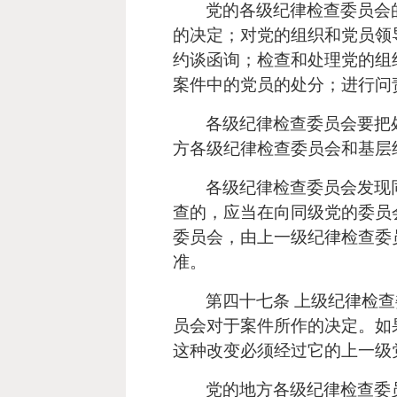
党的各级纪律检查委员会
的决定；对党的组织和党员领
约谈函询；检查和处理党的组
案件中的党员的处分；进行问
各级纪律检查委员会要把
方各级纪律检查委员会和基层
各级纪律检查委员会发现
查的，应当在向同级党的委员
委员会，由上一级纪律检查委
准。
第四十七条 上级纪律检
员会对于案件所作的决定。如
这种改变必须经过它的上一级
党的地方各级纪律检查委