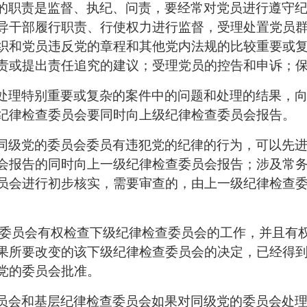
的职责是监督、执纪、问责，要经常对党员进行遵守
导干部履行职责、行使权力进行监督，受理处置党员
织和党员违反党的章程和其他党内法规的比较重要或
责或提出责任追究的建议；受理党员的控告和申诉；
处理特别重要或复杂的案件中的问题和处理的结果，
纪律检查委员会要同时向上级纪律检查委员会报告。
同级党的委员会委员有违犯党的纪律的行为，可以先
会报告的同时向上一级纪律检查委员会报告；涉及常
员会进行初步核实，需要审查的，由上一级纪律检查
查委员会有权检查下级纪律检查委员会的工作，并且有
果所要改变的该下级纪律检查委员会的决定，已经得
党的委员会批准。
员会和基层纪律检查委员会如果对同级党的委员会处