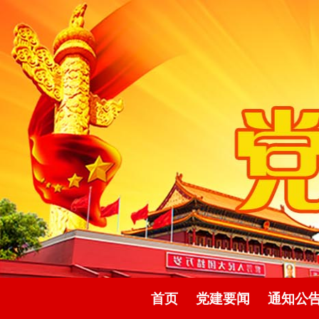
首页
党建要闻
通知公