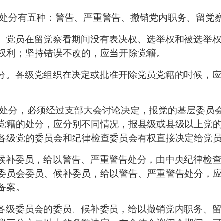
律处分有五种：警告、严重警告、撤销党内职务、留党
。党员在留党察看期间没有表决权、选举权和被选举
权利；坚持错误不改的，应当开除党籍。
分。各级党组织在决定或批准开除党员党籍的时候，
律处分，必须经过支部大会讨论决定，报党的基层委员
党籍的处分，应分别不同情况，报县级或县级以上党
各级党的委员会和纪律检查委员会有权直接决定给党
候补委员，给以警告、严重警告处分，由中央纪律检
委员会委员、候补委员，给以警告、严重警告处分，
备案。
各级委员会的委员、候补委员，给以撤销党内职务、