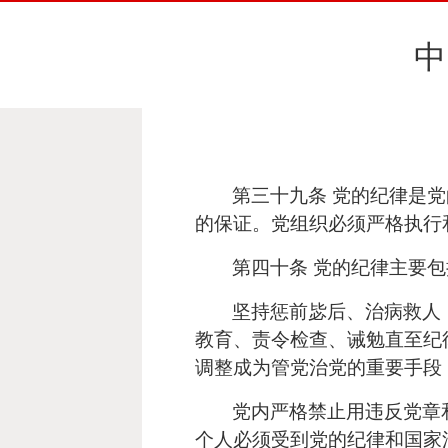
中
第三十九条 党的纪律是
的保证。党组织必须严格执行
第四十条 党的纪律主要
坚持惩前毖后、治病救人
教育、责令检查、诫勉直至纪
调整成为管党治党的重要手段
党内严格禁止用违反党章
个人必须受到党的纪律和国家