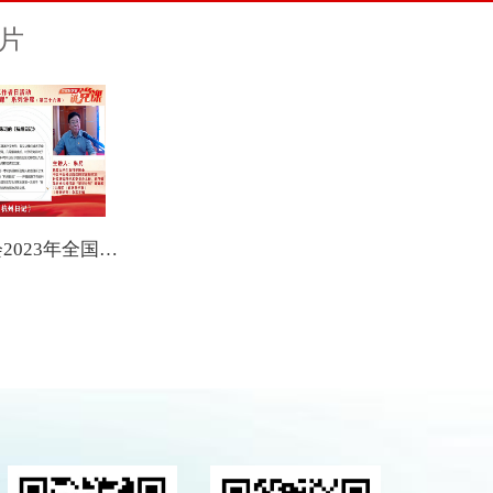
片
中国针灸学会2023年全国科技工作者日系列活动——中国针灸学会“百名科学家讲党课”系列讲座（第三十六讲）“收拾物华壮归色”—读朱琏的《杭州日记》