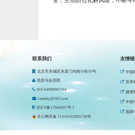
变，主动防范化解风险，不断夺
民政
新华
人民
联系我们
友情链
中国
北京市东城区东直门内南小街16号
世界
信息与会员部
健康
010-64089967/64
中国
caamhy@163.com
国家
京ICP备17044507号-1
中国
京公网安备 11010102005728号
中国
世界