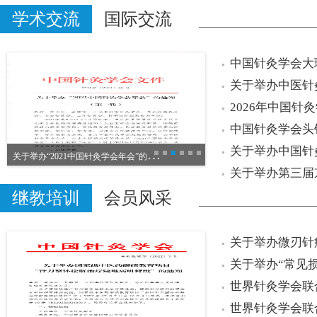
学术交流
国际交流
中
医药文化走进联合国万国宫活动圆满落幕
关
于举办“2021中国针灸学会年会”的通知（第一轮）
中
国中医药报：世界针灸学会联合会2021国际针灸学术研讨会召开 促进中医针灸增进全球健康福祉
继教培训
会员风采
关于举办微刃针