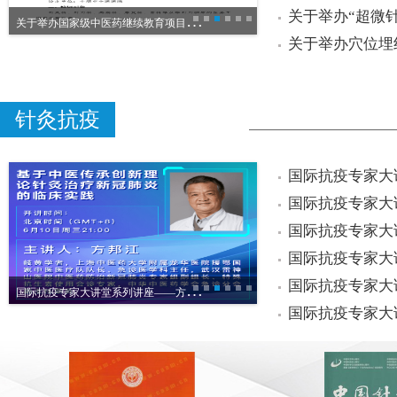
关于举办“超微
关
于举办国家级中医药继续教育项目“针刀整体松解治疗疑难病研修班”的通知
有限公司
贵州安迪医疗器械有限公司
关于举办穴位埋
针灸抗疫
国际抗疫专家大
国际抗疫专家大
国际抗疫专家大
国际抗疫专家大
国际抗疫专家大
国
际抗疫专家大讲堂系列讲座——方邦江