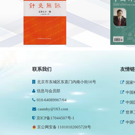
民政
新华
人民
中国
世界
健康
中国
联系我们
友情链
国家
北京市东城区东直门内南小街16号
中国
信息与会员部
中国
010-64089967/64
世界
caamhy@163.com
中国
京ICP备17044507号-1
京公网安备 11010102005728号