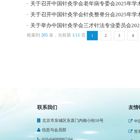
关于召开中国针灸学会老年病专委会2025年学术年
关于召开中国针灸学会针灸整脊分会2025年学术年
关于举办中国针灸学会三才针法专业委员会2025
检索到
205
条，当前第
1/11
页
1
2
3
4
民
新
联系我们
友情
人
北京市东城区东直门内南小街16号
中
信息与会员部
世
010-64089967/64