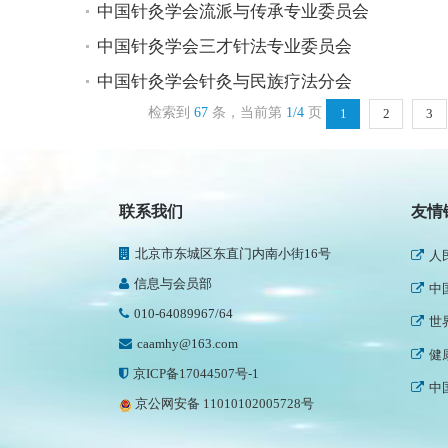
中国针灸学会流派与传承专业委员会
中国针灸学会三才针法专业委员会
中国针灸学会针灸与民族疗法分会
检索到
67
条，当前第
1/4
页
1
2
3
民
联系我们
友情
新
北京市东城区东直门内南小街16号
人
信息与会员部
中
010-64089967/64
世
caamhy@163.com
健
京ICP备17044507号-1
中
京公网安备 11010102005728号
国