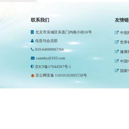
民政
新华
联系我们
友情链
人民
北京市东城区东直门内南小街16号
中国
信息与会员部
世界
010-64089967/64
健康
caamhy@163.com
中国
京ICP备17044507号-1
国家
京公网安备 11010102005728号
中国
中国
世界
中国