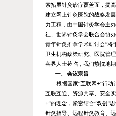
索拓展针灸诊疗覆盖面，提
建立网上针灸医院的战
略发
力工程，由中国针灸学会主
社、世界针灸学会联合会协
青年针灸推拿学术研讨会
”
将
卫生机构政策研究、医院管
各界人士莅临，我们热忱地
一、
会议宗旨
根据国家
“
互联网
+”
行动
互联互通、资源共享、安全
+”
的理念，紧密结合
“
双创
”
思
针灸指导、远程针灸教育、