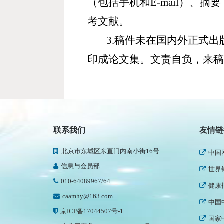
（包括手机和
E-mail
）、摘要
考文献。
3.
稿件未在国内外正式出
印成论文集。文责自负，来
民政
新华
联系我们
友情链
人民
北京市东城区东直门内南小街16号
中国
信息与会员部
世界
010-64089967/64
健康
caamhy@163.com
中国
京ICP备17044507号-1
国家