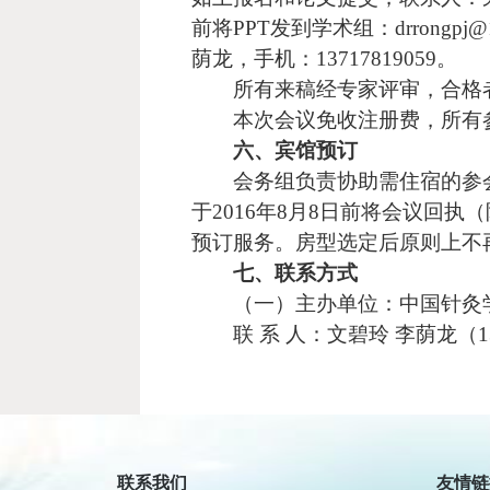
前将
PPT
发到学术组：
drrongpj@
荫龙，手机：
13717819059
。
所有来稿经专家评审，合格
本次会议免收注册费，所有
六、宾馆预订
会务组负责协助需住宿的参
于
2016
年
8
月
8
日前将会议回执（
预订服务。房型选定后原则上不
七、联系方式
（一）主办单位：中国针灸
联
系
人：文碧玲
李荫龙（
1
民政
新华
人民
中国
联系我们
友情链