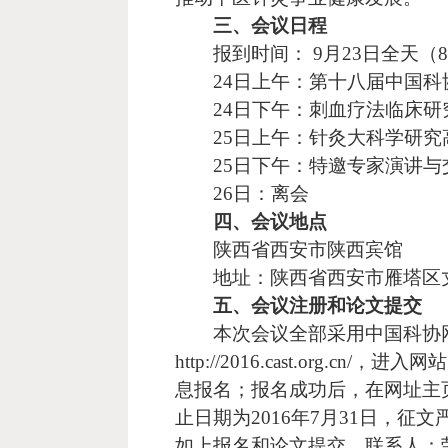
三、会议日程
报到时间：
9
月
23
日全天（
8
24
日上午：第十八届中国科
24
日下午：刺血疗法临床研
25
日上午：针灸大科学研究
25
日下午：特邀专家演讲与
26
日：离会
四、会议地点
陕西省西安市陕西宾馆
地址：陕西省西安市雁塔区
五、会议注册和论文提交
本次会议全部采用中国科协
http://2016.cast.org.cn/
，进入网站
息报名；报名成功后，在网址主
止日期为
2016
年
7
月
31
日，征文
如上报名和论文提交，联系人：