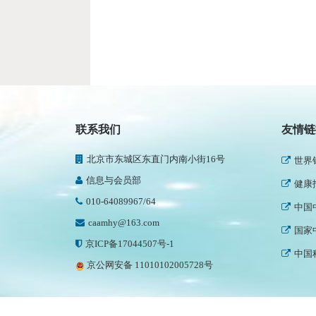
民政
新华
人民
联系我们
友情链
中国
北京市东城区东直门内南小街16号
世界
信息与会员部
健康
010-64089967/64
中国
caamhy@163.com
国家
京ICP备17044507号-1
中国
京公网安备 11010102005728号
中国
世界