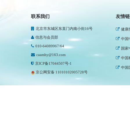
人民
中国
联系我们
友情链
世界
北京市东城区东直门内南小街16号
健康
信息与会员部
中国
010-64089967/64
国家
caamhy@163.com
中国
京ICP备17044507号-1
中国
京公网安备 11010102005728号
世界
中国